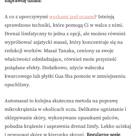
naprawdę działa!
A co z uporczywymi
workami pod oczami
? Istnieją
sprawdzone techniki, które pomogą Ci w walce z nimi.
Drenaż limfatyczny to jedna z opcji, ale możesz również
wypróbować azjatycki masaż, który koncentruje się na
redukcji worków. Masaż Tanaka, ceniony za swoje
właściwości odmładzające, również może przynieść
pożądane efekty. Dodatkowo, użycie wałeczka
kwarcowego lub płytki Gua Sha pomoże w zmniejszeniu
opuchlizny.
Automasaż to kolejna skuteczna metoda na poprawę
mikrokrążenia w okolicach oczu. Delikatne ugniatanie i
oklepywanie skóry, wykonywane opuszkami palców,
pobudza krążenie i usprawnia drenaż limfy. Lekko uciskaj
i przesuwaj skórę w kierunku skroni.
Regularne sesje