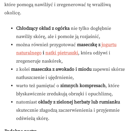
które pomogą nawilżyć i zregenerować tę wrażliwą
okolicę.
Chłodzący okład z ogórka
nie tylko dogłębnie
nawilży skórę, ale i pomoże ją rozjaśnić,
można również przygotować
maseczkę z
jogurtu
naturalnego
i
natki pietruszki
, która odżywi i
zregeneruje naskórek,
z kolei
maseczka z awokado i miodu
zapewni skórze
natłuszczenie i ujędrnienie,
warto też pamiętać o
zimnych kompresach
, które
błyskawicznie zredukują obrzęki i opuchliznę,
natomiast
okłady z zielonej herbaty lub rumianku
skutecznie złagodzą zaczerwienienia i przyjemnie
odświeżą skórę.