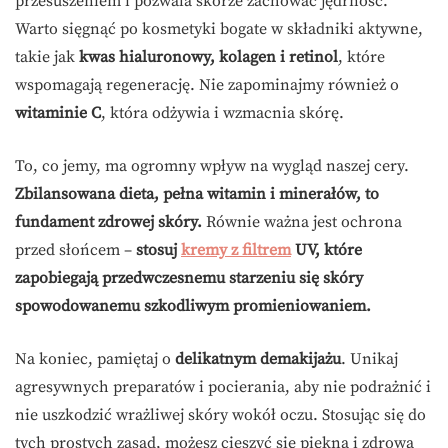
przesuszeniem i pozwala skórze zachować jędrność.
Warto sięgnąć po kosmetyki bogate w składniki aktywne,
takie jak
kwas hialuronowy, kolagen i retinol
, które
wspomagają regenerację. Nie zapominajmy również o
witaminie C
, która odżywia i wzmacnia skórę.
To, co jemy, ma ogromny wpływ na wygląd naszej cery.
Zbilansowana dieta, pełna witamin i minerałów, to
fundament zdrowej skóry.
Równie ważna jest ochrona
przed słońcem –
stosuj
kremy z filtrem
UV, które
zapobiegają przedwczesnemu starzeniu się skóry
spowodowanemu szkodliwym promieniowaniem.
Na koniec, pamiętaj o
delikatnym demakijażu
. Unikaj
agresywnych preparatów i pocierania, aby nie podrażnić i
nie uszkodzić wrażliwej skóry wokół oczu. Stosując się do
tych prostych zasad, możesz cieszyć się piękną i zdrową