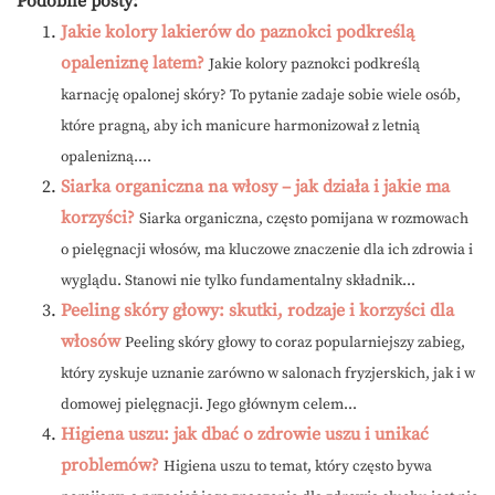
Podobne posty:
Jakie kolory lakierów do paznokci podkreślą
opaleniznę latem?
Jakie kolory paznokci podkreślą
karnację opalonej skóry? To pytanie zadaje sobie wiele osób,
które pragną, aby ich manicure harmonizował z letnią
opalenizną....
Siarka organiczna na włosy – jak działa i jakie ma
korzyści?
Siarka organiczna, często pomijana w rozmowach
o pielęgnacji włosów, ma kluczowe znaczenie dla ich zdrowia i
wyglądu. Stanowi nie tylko fundamentalny składnik...
Peeling skóry głowy: skutki, rodzaje i korzyści dla
włosów
Peeling skóry głowy to coraz popularniejszy zabieg,
który zyskuje uznanie zarówno w salonach fryzjerskich, jak i w
domowej pielęgnacji. Jego głównym celem...
Higiena uszu: jak dbać o zdrowie uszu i unikać
problemów?
Higiena uszu to temat, który często bywa