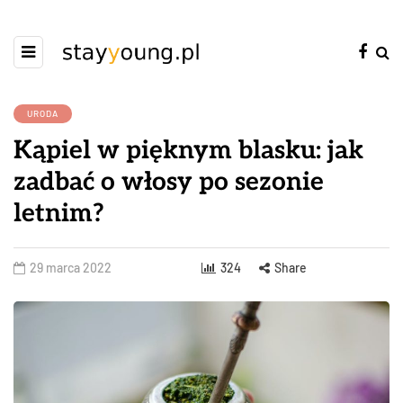
URODA
Kąpiel w pięknym blasku: jak
zadbać o włosy po sezonie
letnim?
29 marca 2022
324
Share