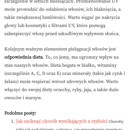
szczególnie w letnich miesiącach. Promieniowanie UV
może prowadzić do osłabienia włosów, ich blaknięcia, a
także zwiększonej łamliwości. Warto sięgać po nakrycia
głowy lub kosmetyki z filtrami UV, które pomogą
zabezpieczyć włosy przed szkodliwym wpływem słońca.
Kolejnym ważnym elementem pielęgnacji włosów jest
odpowiednia dieta
. To, co jemy, ma ogromny wpływ na
stan naszych włosów. Dieta bogata w białko, witaminy
(szczególnie A, C, D oraz E) oraz minerały (takie jak cynk i
żelazo) może wspierać wzrost zdrowych włosów. Warto
włączyć do swojej diety orzechy, ryby, jaja, a także dużo
owoców i warzyw.
Podobne posty:
Jak uniknąć chorób wynikających z otyłości
Choroby
takie jak nadciśnienie, cukrzyca, czy zwyrodnienia stawów to