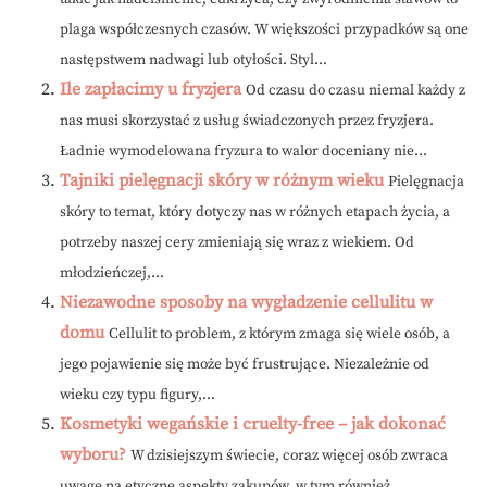
plaga współczesnych czasów. W większości przypadków są one
następstwem nadwagi lub otyłości. Styl...
Ile zapłacimy u fryzjera
Od czasu do czasu niemal każdy z
nas musi skorzystać z usług świadczonych przez fryzjera.
Ładnie wymodelowana fryzura to walor doceniany nie...
Tajniki pielęgnacji skóry w różnym wieku
Pielęgnacja
skóry to temat, który dotyczy nas w różnych etapach życia, a
potrzeby naszej cery zmieniają się wraz z wiekiem. Od
młodzieńczej,...
Niezawodne sposoby na wygładzenie cellulitu w
domu
Cellulit to problem, z którym zmaga się wiele osób, a
jego pojawienie się może być frustrujące. Niezależnie od
wieku czy typu figury,...
Kosmetyki wegańskie i cruelty-free – jak dokonać
wyboru?
W dzisiejszym świecie, coraz więcej osób zwraca
uwagę na etyczne aspekty zakupów, w tym również