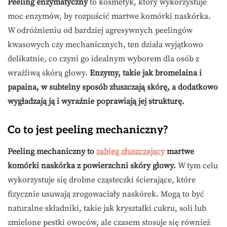
Peeling enzymatyczny
to kosmetyk, który wykorzystuje
moc enzymów, by rozpuścić martwe komórki naskórka.
W odróżnieniu od bardziej agresywnych peelingów
kwasowych czy mechanicznych, ten działa wyjątkowo
delikatnie, co czyni go idealnym wyborem dla osób z
wrażliwą skórą głowy.
Enzymy, takie jak bromelaina i
papaina, w subtelny sposób złuszczają skórę, a dodatkowo
wygładzają ją i wyraźnie poprawiają jej strukturę.
Co to jest peeling mechaniczny?
Peeling mechaniczny to
zabieg złuszczający
martwe
komórki naskórka z powierzchni skóry głowy.
W tym celu
wykorzystuje się drobne cząsteczki ścierające, które
fizycznie usuwają zrogowaciały naskórek. Mogą to być
naturalne składniki, takie jak kryształki cukru, soli lub
zmielone pestki owoców, ale czasem stosuje się również