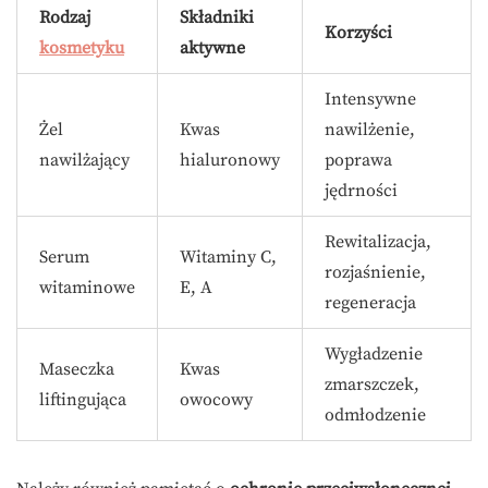
Rodzaj
Składniki
Korzyści
kosmetyku
aktywne
Intensywne
Żel
Kwas
nawilżenie,
nawilżający
hialuronowy
poprawa
jędrności
Rewitalizacja,
Serum
Witaminy C,
rozjaśnienie,
witaminowe
E, A
regeneracja
Wygładzenie
Maseczka
Kwas
zmarszczek,
liftingująca
owocowy
odmłodzenie